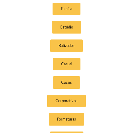
Família
Estúdio
Batizados
Casual
Casais
Corporativos
Formaturas