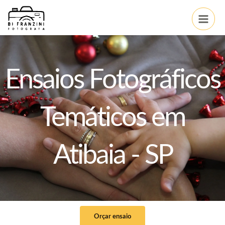
Ir
Main
para
Men
o
conteúdo
Ensaios Fotográficos
Temáticos em
Atibaia - SP
Orçar ensaio