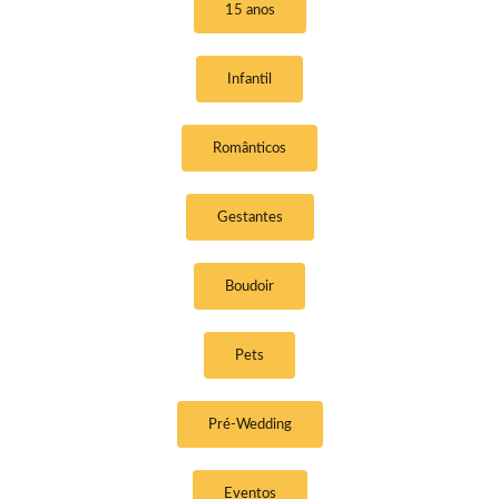
15 anos
Infantil
Românticos
Gestantes
Boudoir
Pets
Pré-Wedding
Eventos