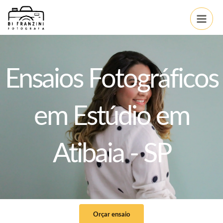
Ir
Main
para
Men
o
conteúdo
Ensaios Fotográficos
em Estúdio em
Atibaia - SP
Orçar ensaio