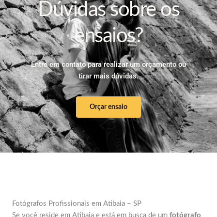
Dúvidas sobre os
ensaios?
Entre em contato para realizar um orçamento ou
tirar mais dúvidas.
Orçar ensaio
Fotógrafos Profissionais em Atibaia – SP
Se você reside em Atibaia e está em busca de um
fotógrafo